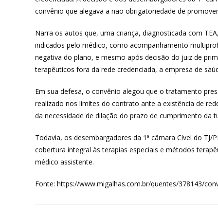
convênio que alegava a não obrigatoriedade de promover 
Narra os autos que, uma criança, diagnosticada com TEA
indicados pelo médico, como acompanhamento multiprofiss
negativa do plano, e mesmo após decisão do juiz de pri
terapêuticos fora da rede credenciada, a empresa de saúd
Em sua defesa, o convênio alegou que o tratamento presc
realizado nos limites do contrato ante a existência de re
da necessidade de dilação do prazo de cumprimento da tu
Todavia, os desembargadores da 1ª câmara Cível do TJ/
cobertura integral às terapias especiais e métodos terapê
médico assistente.
Fonte: https://www.migalhas.com.br/quentes/378143/conv