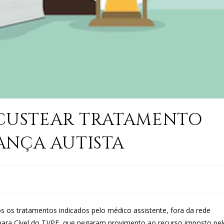
CUSTEAR TRATAMENTO
ANÇA AUTISTA
s os tratamentos indicados pelo médico assistente, fora da rede
ara Cível do TJ/PE, que negaram provimento ao recurso imposto pe