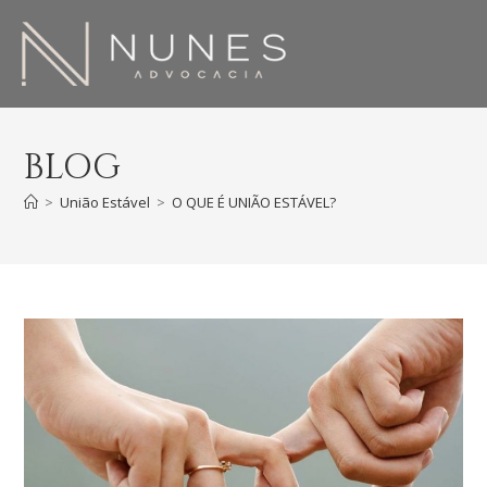
BLOG
>
União Estável
>
O QUE É UNIÃO ESTÁVEL?