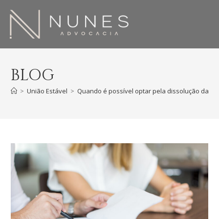
BLOG
>
União Estável
>
Quando é possível optar pela dissolução da uni