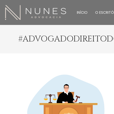
INÍCIO
O ESCRITÓ
#ADVOGADODIREITO