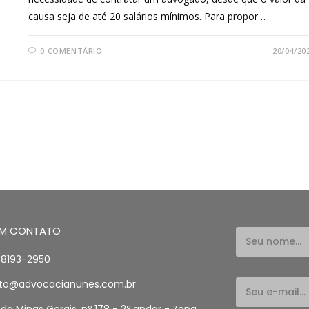
causa seja de até 20 salários mínimos. Para propor…
0 COMENTÁRIO
20/04/20
EM CONTATO
98193-2950
to@advocacianunes.com.br