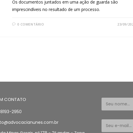
Os documentos juntados em uma ação de guarda são
imprescindíveis no resultado de um processo.
0 COMENTÁRIO
23/09/20
EM CONTATO
98193-2950
to@advocacianunes.com.br