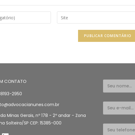
EM CONTATO
98193-2950
to@advocacianunes.com.br
a Minas Gerais, nº 178 - 2º andar - Zona
Ilha Solteira/SP CEP: 15385-000